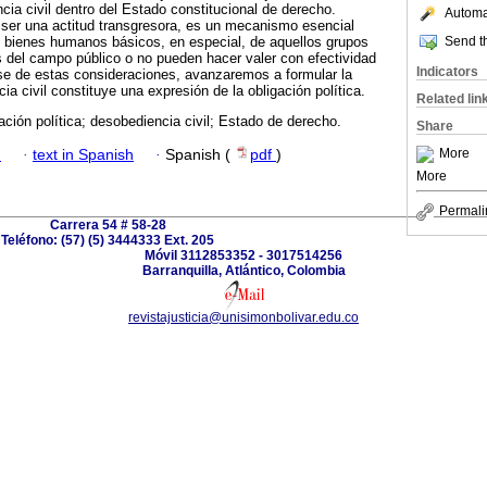
cia civil dentro del Estado constitucional de derecho.
Automat
 ser una actitud transgresora, es un mecanismo esencial
Send th
s bienes humanos básicos, en especial, de aquellos grupos
 del campo público o no pueden hacer valer con efectividad
Indicators
se de estas consideraciones, avanzaremos a formular la
ia civil constituye una expresión de la obligación política.
Related lin
igación política; desobediencia civil; Estado de derecho.
Share
More
h
·
text in Spanish
·
Spanish (
pdf
)
More
Permali
Carrera 54 # 58-28
Teléfono: (57) (5) 3444333 Ext. 205
Móvil 3112853352 - 3017514256
Barranquilla, Atlántico, Colombia
revistajusticia@unisimonbolivar.edu.co