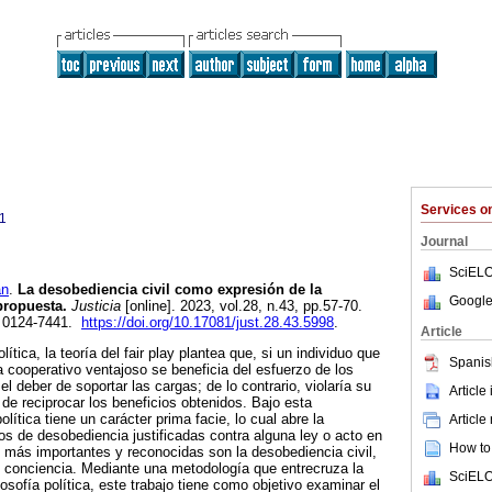
Services 
1
Journal
SciELO
an
.
La desobediencia civil como expresión de la
Google
propuesta.
Justicia
[online]. 2023, vol.28, n.43, pp.57-70.
 0124-7441.
https://doi.org/10.17081/just.28.43.5998
.
Article
ítica, la teoría del fair play plantea que, si un individuo que
Spanis
cooperativo ventajoso se beneficia del esfuerzo de los
el deber de soportar las cargas; de lo contrario, violaría su
Article
, de reciprocar los beneficios obtenidos. Bajo esta
olítica tiene un carácter prima facie, lo cual abre la
Article
pos de desobediencia justificadas contra alguna ley o acto en
How to 
as más importantes y reconocidas son la desobediencia civil,
de conciencia. Mediante una metodología que entrecruza la
SciELO
ilosofía política, este trabajo tiene como objetivo examinar el