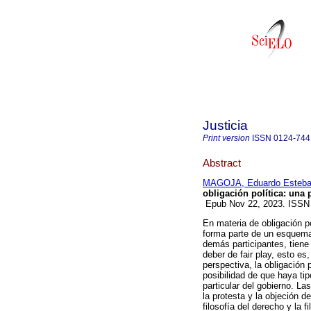
Justicia
Print version
ISSN
0124-744
Abstract
MAGOJA, Eduardo Esteb
obligación política: una 
Epub Nov 22, 2023. ISSN
En materia de obligación pol
forma parte de un esquema 
demás participantes, tiene 
deber de fair play, esto es
perspectiva, la obligación p
posibilidad de que haya ti
particular del gobierno. L
la protesta y la objeción 
filosofía del derecho y la f