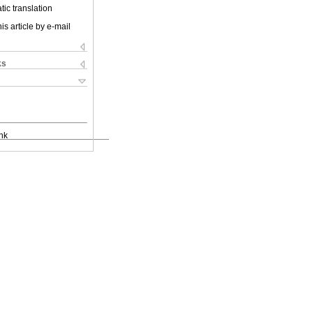
ic translation
is article by e-mail
ks
nk