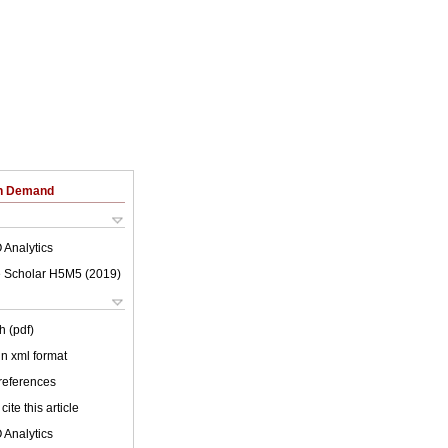
on Demand
 Analytics
 Scholar H5M5 (
2019
)
h (pdf)
 in xml format
 references
cite this article
 Analytics