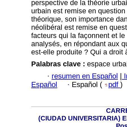
perspective de la théorie urbai
urbain est remise en question
théorique, son importance da
néolibéral est remise en questi
facteurs qui la façonnent et l
analysés, en répondant aux que
est-elle produite ? Qui a droit à
Palabras clave :
espace urbai
·
resumen en Español
|
I
Español
·
Español (
pdf
)
CARRE
(CIUDAD UNIVERSITARIA) EDI
Pos