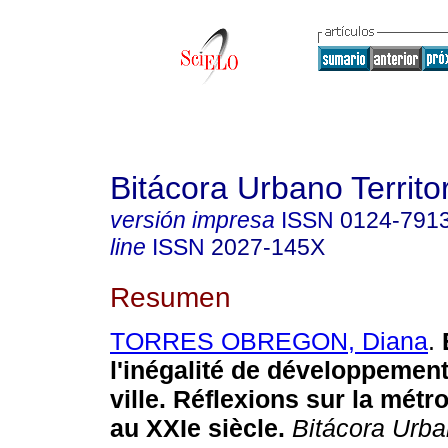
Bitácora Urbano Territor
versión impresa
ISSN
0124-791
line
ISSN
2027-145X
Resumen
TORRES OBREGON, Diana
.
l'inégalité de développement e
ville. Réflexions sur la mét
au XXIe siècle.
Bitácora Urban