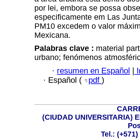
por lei, embora se possa obs
especificamente em Las Junt
PM10 excedem o valor máximo
Mexicana.
Palabras clave :
material par
urbano; fenómenos atmosféri
·
resumen en Español
|
I
·
Español (
pdf
)
CARRE
(CIUDAD UNIVERSITARIA) EDI
Pos
Tel.: (+571