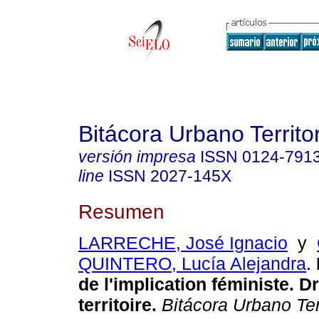
Bitácora Urbano Territor
versión impresa
ISSN
0124-791
line
ISSN
2027-145X
Resumen
LARRECHE, José Ignacio
y
QUINTERO, Lucía Alejandra
.
de l'implication féministe. Dr
territoire.
Bitácora Urbano Terr