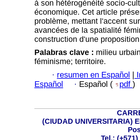
à son hétérogénéité socio-cultur
économique. Cet article présen
problème, mettant l'accent sur
avancées de la spatialité fémi
construction d'une proposition d
Palabras clave :
milieu urbai
féminisme; territoire.
·
resumen en Español
|
I
Español
·
Español (
pdf
)
CARRE
(CIUDAD UNIVERSITARIA) EDI
Pos
Tel.: (+571