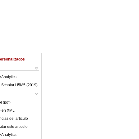
Personalizados
 Analytics
 Scholar H5M5 (
2019
)
l (pdf)
lo en XML
cias del artículo
tar este artículo
 Analytics