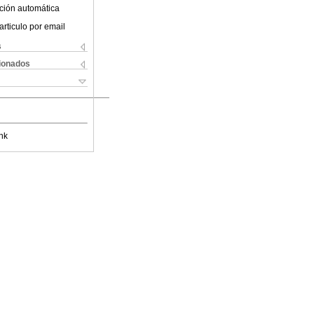
ción automática
articulo por email
s
cionados
nk