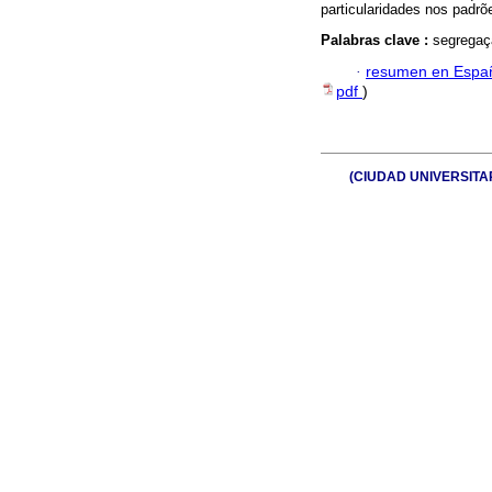
particularidades nos padr
Palabras clave :
segregaçã
·
resumen en Espa
pdf
)
(CIUDAD UNIVERSITARIA