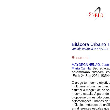
Bitácora Urbano Te
versión impresa
ISSN
0124-
Resumen
MAYORGA HENAO, José 
María Camila
.
Segregação 
colombiano.
Bitácora Urba
Epub 24-Sep-2021. ISSN
O artigo tem como objetivo
multidimensional nas prin
estimar a magnitude da se
mesma escala. A partir de
propõe-se um estudo comp
aglomerações urbanas do s
múltiplos métodos de análi
em diferentes escalas que