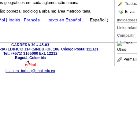
ões geográficos em cada aglomeração urbana.
Traduc
o; pobreza; sociologia urba na; área metropolitana.
Enviar 
ñol
|
Inglés
|
Francés
·
texto en Español
·
Español (
Indicadore
Links rela
Compartir
Otros
CARRERA 30 # 45-03
) EDIFICIO 314 (SINDU) OF. 106. Código Postal 111321.
Otros
Tel.: (+571) 3165000 Ext. 12212
Bogotá, Colombia
Permali
bitacora_farbog@unal.edu.co