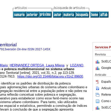
rritorial
Servicios 
7913
versión On-line
ISSN
2027-145X
Revista
SciELO
Mario
;
HERNANDEZ ORTEGA, Laura Milena
y
LOZANO,
Google
e pobreza multidimensional no sistema urbano
no Territorial
[online]. 2021, vol.31, n.2, pp.113-129.
Articulo
 0124-7913.
https://doi.org/10.15446/bitacora.v31n2.89600
.
Españo
 identificar os padrões de distribuição da pobreza
cipais aglomerações urbanas do sistema urbano colombiano e
Articu
gregação residencial entre a população pobre e não pobre na
 uma reflexão conceituai sobre pobreza e segregação,
Referen
arativo para estabelecer como esse fenô-meno ocorre nas
Como ci
istema urbano colombiano. Para tanto, são utilizados
se espacial e estatística, permitindo a construção de índices
SciELO
 levam à conclusão de que a segregação apresenta