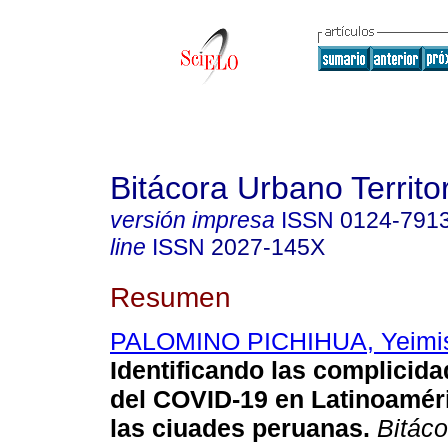
Bitácora Urbano Territor
versión impresa
ISSN
0124-791
line
ISSN
2027-145X
Resumen
PALOMINO PICHIHUA, Yeimis
Identificando las complicid
del COVID-19 en Latinoaméri
las ciuades peruanas.
Bitáco