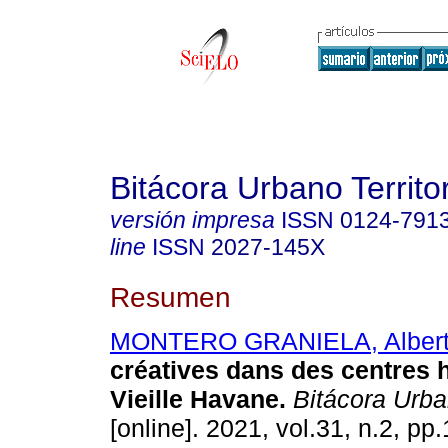
Bitácora Urbano Territor
versión impresa
ISSN
0124-791
line
ISSN
2027-145X
Resumen
MONTERO GRANIELA, Alber
créatives dans des centres h
Vieille Havane.
Bitácora Urban
[online]. 2021, vol.31, n.2, pp