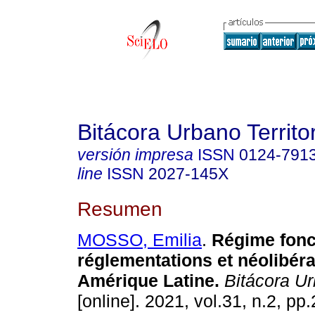
Bitácora Urbano Territor
versión impresa
ISSN
0124-791
line
ISSN
2027-145X
Resumen
MOSSO, Emilia
.
Régime fonc
réglementations et néolibér
Amérique Latine.
Bitácora Urb
[online]. 2021, vol.31, n.2, pp