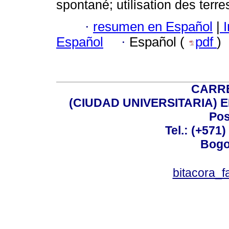
spontané; utilisation des terre
·
resumen en Español
|
I
Español
·
Español (
pdf
)
CARRE
(CIUDAD UNIVERSITARIA) EDI
Pos
Tel.: (+571
Bogo
bitacora_