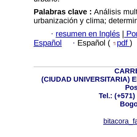
Palabras clave :
Análisis mul
urbanización y clima; determi
·
resumen en Inglés
|
Por
Español
·
Español (
pdf
)
CARRE
(CIUDAD UNIVERSITARIA) EDI
Pos
Tel.: (+571
Bogo
bitacora_