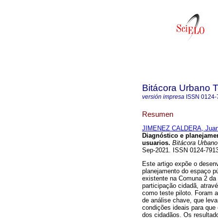
Bitácora Urbano Te
versión impresa
ISSN
0124-
Resumen
JIMENEZ CALDERA, Juan
Diagnóstico e planejame
usuarios.
Bitácora Urbano T
Sep-2021. ISSN 0124-79
Este artigo expõe o desen
planejamento do espaço púb
existente na Comuna 2 da 
participação cidadã, atrav
como teste piloto. Foram 
de análise chave, que leva
condições ideais para que
dos cidadãos. Os resulta