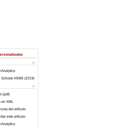
Personalizados
 Analytics
 Scholar H5M5 (
2019
)
l (pdf)
lo en XML
cias del artículo
tar este artículo
 Analytics