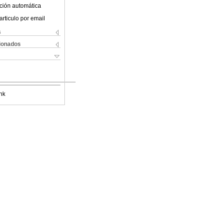
ción automática
articulo por email
s
cionados
nk