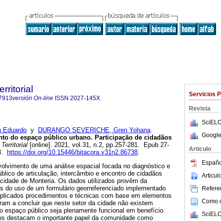
rritorial
Servicios 
7913
versión On-line
ISSN
2027-145X
Revista
SciELO
 Eduardo
y
DURANGO SEVERICHE, Gren Yohana
.
Google
nto do espaço público urbano. Participação de cidadãos
erritorial
[online]. 2021, vol.31, n.2, pp.257-281. Epub 27-
Articulo
13.
https://doi.org/10.15446/bitacora.v31n2.86738
.
Españo
volvimento de uma análise espacial focada no diagnóstico e
lico de articulação, intercâmbio e encontro de cidadãos
Articu
cidade de Monteria. Os dados utilizados provêm da
és do uso de um formulário georreferenciado implementado
Referen
aplicados procedimentos e técnicas com base em elementos
Como ci
ram a concluir que neste setor da cidade não existem
 o espaço público seja plenamente funcional em benefício
SciELO
dos destacam o importante papel da comunidade como