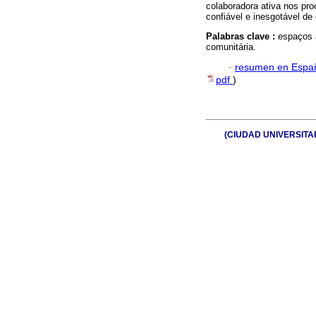
colaboradora ativa nos pr
confiável e inesgotável d
Palabras clave :
espaços a
comunitária.
·
resumen en Espa
pdf
)
(CIUDAD UNIVERSITARIA