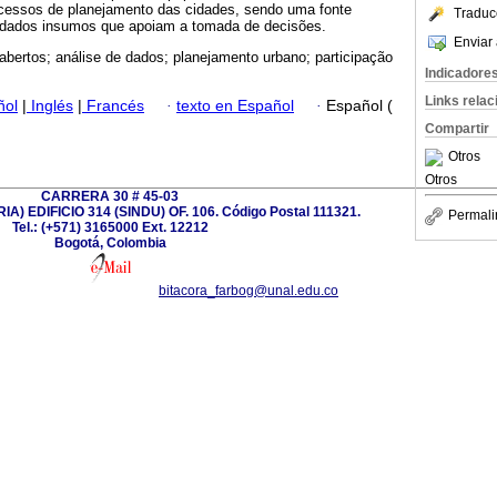
ocessos de planejamento das cidades, sendo uma fonte
Traduc
e dados insumos que apoiam a tomada de decisões.
Enviar 
bertos; análise de dados; planejamento urbano; participação
Indicadore
Links rela
ñol
|
Inglés
|
Francés
·
texto en Español
·
Español (
Compartir
Otros
Otros
CARRERA 30 # 45-03
) EDIFICIO 314 (SINDU) OF. 106. Código Postal 111321.
Permali
Tel.: (+571) 3165000 Ext. 12212
Bogotá, Colombia
bitacora_farbog@unal.edu.co