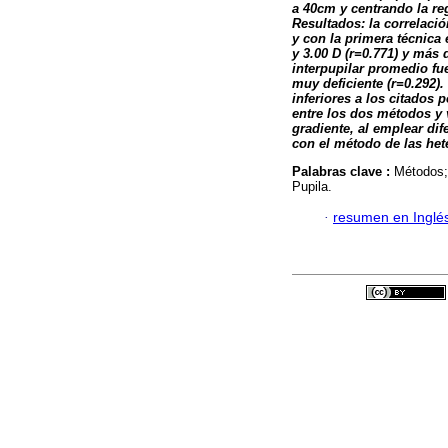
a 40cm y centrando la re
Resultados: la correlaci
y con la primera técnica 
y 3.00 D (r=0.771) y más d
interpupilar promedio fu
muy deficiente (r=0.292).
inferiores a los citados 
entre los dos métodos y 
gradiente, al emplear di
con el método de las hete
Palabras clave :
Métodos; 
Pupila.
·
resumen en Inglé