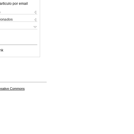
articulo por email
s
cionados
nk
Creative Commons