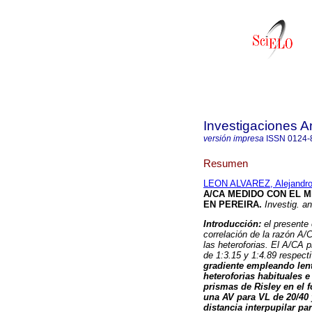
Investigaciones A
versión impresa
ISSN
0124-
Resumen
LEON ALVAREZ, Alejandr
A/CA MEDIDO CON EL 
EN PEREIRA
.
Investig. an
Introducción:
el presente
correlación de la razón A/
las heteroforias. El A/CA 
de 1:3.15 y 1:4.89 respec
gradiente empleando lente
heteroforias habituales 
prismas de Risley en el 
una AV para VL de 20/40 y
distancia interpupilar p