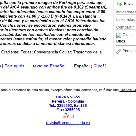
glilla con la primera imagen de Purkinge para cada ojo
Enviar 
ón del A/CA evaluado con ambos fue de 0.162 (Spearman),
entre los diferentes lentes estímulo fue mejor entre -2.00
Indicadore
eficiente con +1.00 y -1.00 D (r=0.149). La distancia
Links rela
e de 60 mm y la correlación con el A/CA Heteroforias fue
Conclusiones: se encontraron valores promedio
Compartir
por la literatura con ambas técnicas; poca correlación
variabilidad en los resultados con el método del
Otros
ferentes lentes estímulo; el menor valor promedio hallado
Otros
roforias se deba a la menor distancia interpupilar.
Permali
Gradiente; Forias; Convergencia Ocular; Trastornos de la
s
|
Portugués
·
texto en Español
·
Español (
pdf
)
Todo el contenido de esta revista, excepto dónde está identificado, está bajo una
Licencia 
Cll 24 No 8-55
Pereira - Colombia
Tel.: 3255992, Ext.136
Fax: 3255995
revista@areandina.edu.co