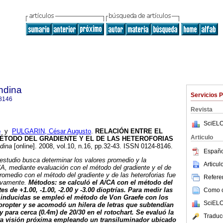
ndina
Servicios 
8146
Revista
SciELO
o
y
PULGARIN, César Augusto
.
RELACIÓN ENTRE EL
Articulo
MÉTODO DEL GRADIENTE Y EL DE LAS HETEROFORIAS
dina
[online]. 2008, vol.10, n.16, pp.32-43. ISSN 0124-8146.
Españo
 estudio busca determinar los valores promedio y la
Articu
CA, mediante evaluación con el método del gradiente y el de
promedio con el método del gradiente y de las heteroforias fue
Referen
tivamente.
Métodos: se calculó el A/CA con el método del
s de +1.00, -1.00, -2.00 y -3.00 dioptrías. Para medir las
Como ci
e inducidas se empleó el método de Von Graefe con los
SciELO
foropter y se acomodó un hilera de letras que subtendían
 para cerca (0.4m) de 20/30 en el rotochart. Se evaluó la
Traduc
ara visión próxima empleando un transiluminador ubicado