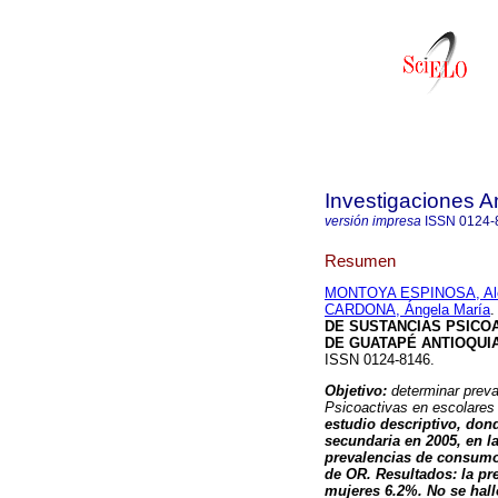
Investigaciones A
versión impresa
ISSN
0124-
Resumen
MONTOYA ESPINOSA, Al
CARDONA, Ángela María
.
DE SUSTANCIAS PSICO
DE GUATAPÉ ANTIOQUI
ISSN 0124-8146.
Objetivo:
determinar prev
Psicoactivas en escolares
estudio descriptivo, don
secundaria en 2005, en la
prevalencias de consumo 
de OR.
Resultados: la p
mujeres 6.2%. No se hal