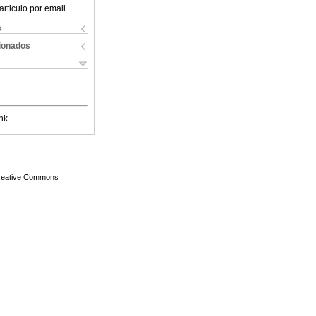
articulo por email
s
cionados
nk
Creative Commons