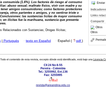
 más consumida (1.6%). Los factores de riesgo al consumo
Enviar 
iliar; abuso sexual; maltrato físico, vivir con madre y su
, tener amigos consumidores; como factores protectores
Indicadore
areja, otros parientes o amigos, y no sentirse triste o
Links rela
Conclusiones: las sustancias licitas de mayor consumo
lo; en ilícitas fue la marihuana, sustancia que presenta
Compartir
res.
Otros
s Relacionados con Sustancias; Drogas Ilícitas;
Otros
Permali
s
|
Portugués
·
texto en Español
·
Español (
pdf
)
Todo el contenido de esta revista, excepto dónde está identificado, está bajo una
Licencia 
Cll 24 No 8-55
Pereira - Colombia
Tel.: 3255992, Ext.136
Fax: 3255995
revista@areandina.edu.co