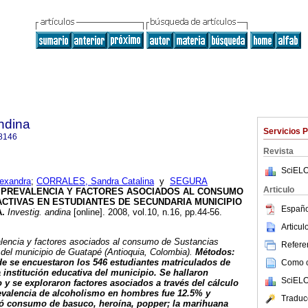
ndina
Servicios 
8146
Revista
SciELO
exandra
;
CORRALES, Sandra Catalina
y
SEGURA
Articulo
PREVALENCIA Y FACTORES ASOCIADOS AL CONSUMO
ACTIVAS EN ESTUDIANTES DE SECUNDARIA MUNICIPIO
Españo
A
.
Investig. andina
[online]. 2008, vol.10, n.16, pp.44-56.
Articu
alencia y factores asociados al consumo de Sustancias
Referen
 del municipio de Guatapé (Antioquia, Colombia).
Métodos:
de se encuestaron los 546 estudiantes matriculados de
Como ci
 institución educativa del municipio. Se hallaron
SciELO
y se exploraron factores asociados a través del cálculo
revalencia de alcoholismo en hombres fue 12.5% y
Traduc
ló consumo de basuco, heroína, popper; la marihuana