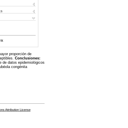
ks
nk
mayor proporción de
eptibles.
Conclusiones:
se de datos epidemiológicos
ubéola congénita
s Attribution License