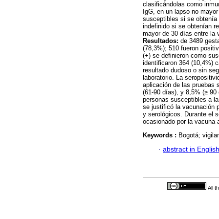
clasificándolas como inmun
IgG, en un lapso no mayor
susceptibles si se obtenía
indefinido si se obtenían r
mayor de 30 días entre la 
Resultados:
de 3489 gesta
(78,3%); 510 fueron positi
(+) se definieron como sus
identificaron 364 (10,4%) 
resultado dudoso o sin se
laboratorio. La seropositiv
aplicación de las pruebas 
(61-90 días), y 8,5% (≥ 90
personas susceptibles a la
se justificó la vacunación
y serológicos. Durante el
ocasionado por la vacuna a
Keywords :
Bogotá; vigila
·
abstract in Englis
All 