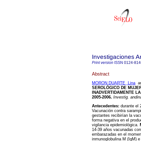
Investigaciones A
Print version
ISSN
0124-814
Abstract
MORON DUARTE, Lina
a
SEROLÓGICO DE MUJE
INADVERTIDAMENTE LA
2005-2006
.
Investig. andin
Antecedentes:
durante el 
Vacunación contra sarampió
gestantes recibirían la vac
forma negativa en el produ
vigilancia epidemiológica.
14-39 años vacunadas cont
embarazadas en el momento
inmunoglobulina M (IgM) e 