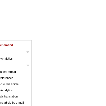
on Demand
 Analytics
 in xml format
 references
cite this article
 Analytics
ic translation
is article by e-mail