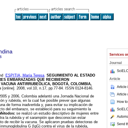
ndina
Services 
6
Journal
SciELO
nd
ESPITIA, María Teresa
.
SEGUIMIENTO AL ESTADO
Article
RES EMBARAZADAS QUE RECIBIERON
 VACUNA ANTIRRUBEÓLICA, BOGOTÁ, COLOMBIA,
Article
a
[online]. 2008, vol.10, n.17, pp.77-84. ISSN 0124-8146.
Article
2005 y 2006, Colombia adelantó una Jornada Nacional de
n y rubéola, en la cual fue posible prever que algunas
How to 
una de forma inadvertida y, para evitar su implicación de
cto del embarazo, se estableció para su seguimiento la
SciELO
Métodos:
se realizó un estudio descriptivo de mujeres entre
Automat
ra la rubéola y el sarampión que desconocían estar
 de recibir la vacuna. Se aplicaron pruebas detectoras de
Send th
inmunoglobulina G (IgG) contra el virus de la rubéola,