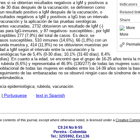
es si se obtenían resultados negativos a IgM y positivos a
Indicators
 de 30 días después de la vacunación; se definieron como
 un resultado positivo a IgM después de la vacunación, o
Related lin
esultados negativos a IgM y positivos a IgG tras un intervalo
Share
vacunación y la aplicación de las pruebas serológicas.
ntes vacunadas, 2732 obtuvieron un resultado de IgM (-)
More
vas para IgG-inmunes, y 87 negativos- susceptibles-; por IgM
More
ceptibles 277 (7,9%) del total de casos. Es decir, se
casos susceptibles, 510 inmunes (14,6%), 66 (1,8%) con un
Permali
gunda muestra y, 414 (11,8%) no se obtuvieron muestras por
idad a IgM según el intervalo entre la vacunación y la
serológicas fue de 5,4% (0-30 días; 10,1% (31-60 días); 8,4%
 días). En cuanto a la edad, se encontró que el grupo de 16-25 años tenía la 
 rubéola (6,6%) y representaba el 46.9% (130/277) de todas las mujeres susc
 poblacional de todas las mujeres en edades entre los 14-39 años sobre la ba
 seguimiento de las embarazadas no se observó ningún caso de síndrome de r
ntirrubeólica.
ncia epidemiológica; rubéola; vacunación.
h
|
Portuguese
·
text in Spanish
the contents of this journal, except where otherwise noted, is licensed under a
Creative Common
Cll 24 No 8-55
Pereira - Colombia
Tel.: 3255992, Ext.136