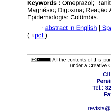
Keywords :
Omeprazol; Ranit
Magnésio; Digoxina; Reação
Epidemiologia; Colômbia.
·
abstract in English
|
Spa
(
pdf
)
All the contents of this jo
under a
Creative 
Cll
Perei
Tel.: 3
Fa
revista@