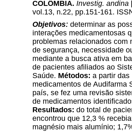
COLÔMBIA
.
Investig. andina
[
vol.13, n.22, pp.151-161. IS
Objetivos:
determinar as poss
interações medicamentosas 
problemas relacionados com
de segurança, necessidade ou
mediante a busca ativa em b
de pacientes afiliados ao Si
Saúde.
Métodos:
a partir da
medicamentos de Audifarma S.
país, se fez uma revisão sist
de medicamentos identificados
Resultados:
do total de pac
encontrou que 12,3 % recebi
magnésio mais alumínio; 1,7%