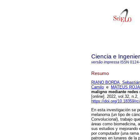
Ciencia e Ingenie
versão impressa
ISSN
0124
Resumo
RIANO BORDA, Sebastiá
Camilo
e
MATEUS ROJAS
maligno mediante redes 
[online]. 2022, vol.32, n
https://doi.org/10.18359/rc
En esta investigación se p
melanoma (un tipo de cánc
Convolucional), trabajo que
áreas como biomedicina, a
sus estudios y mejorando e
por computador (una rama de
patrones en lunares de la 