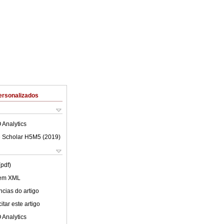
ersonalizados
 Analytics
 Scholar H5M5 (
2019
)
(pdf)
 em XML
cias do artigo
tar este artigo
 Analytics