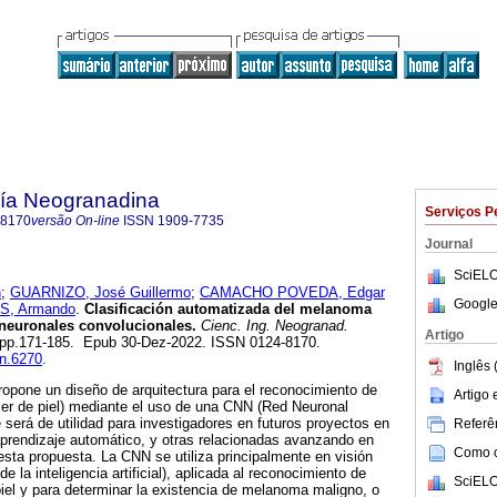
ría Neogranadina
Serviços P
-8170
versão On-line
ISSN
1909-7735
Journal
SciELO
n
;
GUARNIZO, José Guillermo
;
CAMACHO POVEDA, Edgar
Google
, Armando
.
Clasificación automatizada del melanoma
neuronales convolucionales.
Cienc. Ing. Neogranad.
Artigo
.2, pp.171-185. Epub 30-Dez-2022. ISSN 0124-8170.
in.6270
.
Inglês 
ropone un diseño de arquitectura para el reconocimiento de
Artigo
er de piel) mediante el uso de una CNN (Red Neuronal
 será de utilidad para investigadores en futuros proyectos en
Referên
prendizaje automático, y otras relacionadas avanzando en
Como ci
sta propuesta. La CNN se utiliza principalmente en visión
 la inteligencia artificial), aplicada al reconocimiento de
SciELO
piel y para determinar la existencia de melanoma maligno, o