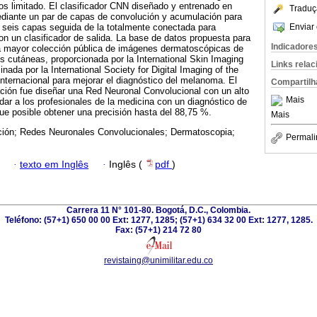
os limitado. El clasificador CNN diseñado y entrenado en
Traduç
diante un par de capas de convolución y acumulación para
Enviar 
 seis capas seguida de la totalmente conectada para
con un clasificador de salida. La base de datos propuesta para
Indicadore
a mayor colección pública de imágenes dermatoscópicas de
 cutáneas, proporcionada por la International Skin Imaging
Links rela
inada por la International Society for Digital Imaging of the
internacional para mejorar el diagnóstico del melanoma. El
Compartilh
ación fue diseñar una Red Neuronal Convolucional con un alto
Mais
udar a los profesionales de la medicina con un diagnóstico de
e posible obtener una precisión hasta del 88,75 %.
Mais
ión; Redes Neuronales Convolucionales; Dermatoscopia;
Permali
·
texto em Inglês
·
Inglês (
pdf
)
Carrera 11 N° 101-80. Bogotá, D.C., Colombia.
Teléfono: (57+1) 650 00 00 Ext: 1277, 1285; (57+1) 634 32 00 Ext: 1277, 1285.
Fax: (57+1) 214 72 80
revistaing@unimilitar.edu.co