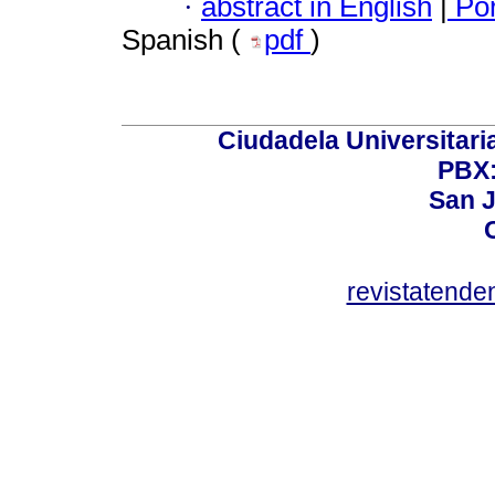
·
abstract in English
|
Por
Spanish (
pdf
)
Ciudadela Universitaria
PBX:
San J
revistatend