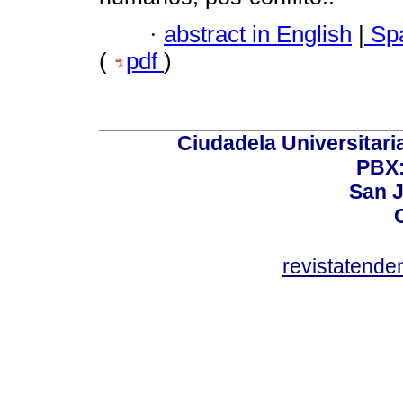
·
abstract in English
|
Spa
(
pdf
)
Ciudadela Universitaria
PBX:
San J
revistatend