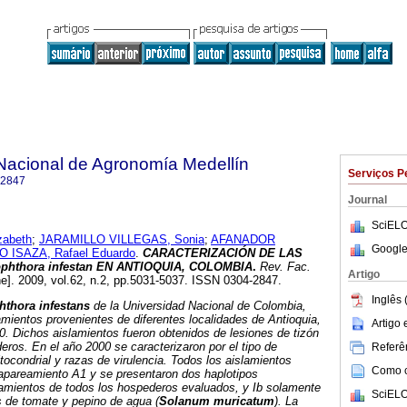
Nacional de Agronomía Medellín
Serviços P
-2847
Journal
SciELO
zabeth
;
JARAMILLO VILLEGAS, Sonia
;
AFANADOR
Google
 ISAZA, Rafael Eduardo
.
CARACTERIZACIÓN DE LAS
hthora infestan EN ANTIOQUIA, COLOMBIA
.
Rev. Fac.
Artigo
ne]. 2009, vol.62, n.2, pp.5031-5037. ISSN 0304-2847.
Inglês 
hthora infestans
de la Universidad Nacional de Colombia,
amientos provenientes de diferentes localidades de Antioquia,
Artigo
. Dichos aislamientos fueron obtenidos de lesiones de tizón
eros. En el año 2000 se caracterizaron por el tipo de
Referên
tocondrial y razas de virulencia. Todos los aislamientos
Como ci
 apareamiento A1 y se presentaron dos haplotipos
slamientos de todos los hospederos evaluados, y Ib solamente
SciELO
s de tomate y pepino de agua (
Solanum muricatum
). La