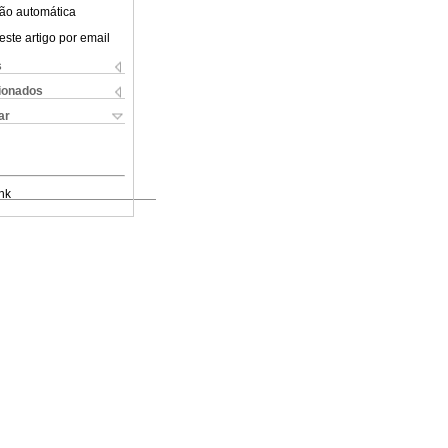
ão automática
este artigo por email
s
cionados
ar
nk