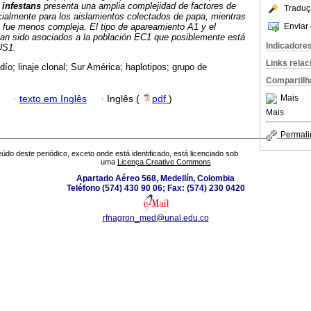
 infestans
presenta una amplia complejidad de factores de
Traduç
ecialmente para los aislamientos colectados de papa, mientras
Enviar 
 fue menos compleja. El tipo de apareamiento A1 y el
 han sido asociados a la población EC1 que posiblemente está
Indicadore
US1.
Links rela
dío; linaje clonal; Sur América; haplotipos; grupo de
Compartilh
Mais
·
texto em Inglês
·
Inglês (
pdf
)
Mais
Permali
údo deste periódico, exceto onde está identificado, está licenciado sob
uma
Licença Creative Commons
Apartado Aéreo 568, Medellín, Colombia
Teléfono (574) 430 90 06; Fax: (574) 230 0420
rfnagron_med@unal.edu.co