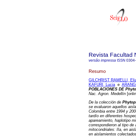
Revista Facultad 
versão impressa
ISSN
0304
Resumo
GILCHRIST RAMELLI, Eli
KAFURI, Lucia
e
ARANGO
POBLACIONES DE Phytop
Nac. Agron. Medellín
[onli
De la colección de
Phytop
se evaluaron aquellos aisl
Colombia entre 1994 y 2000
tardío en diferentes hosped
apareamiento, haplotipo mi
correspondieron al tipo de
mitocondriales: IIa, en ai
en aislamientos colectado