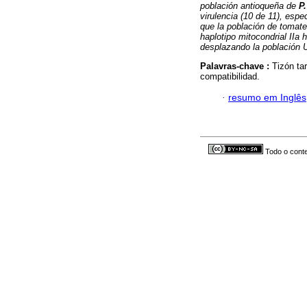
población antioqueña de
P.
virulencia (10 de 11), esp
que la población de tomate
haplotipo mitocondrial IIa
desplazando la población 
Palavras-chave :
Tizón tar
compatibilidad.
·
resumo em Inglês
Todo o conte