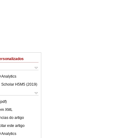
ersonalizados
 Analytics
 Scholar H5M5 (
2019
)
(pdf)
 em XML
cias do artigo
tar este artigo
 Analytics