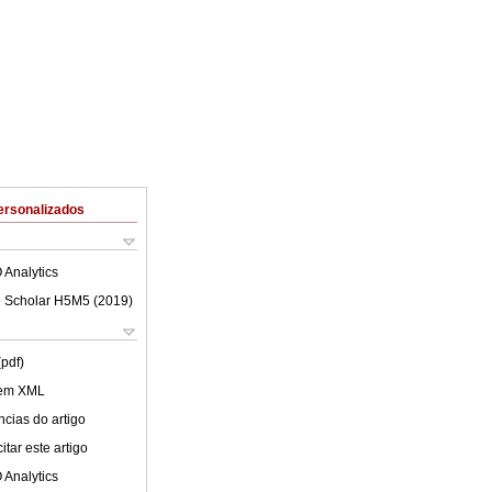
ersonalizados
 Analytics
 Scholar H5M5 (
2019
)
(pdf)
 em XML
cias do artigo
tar este artigo
 Analytics