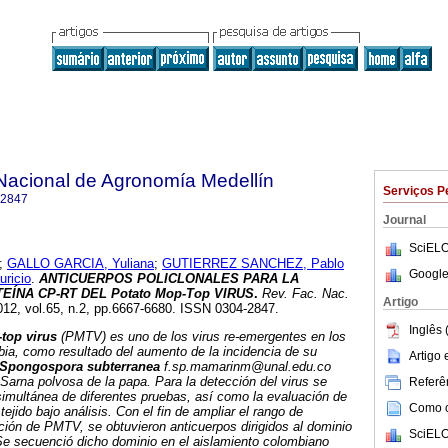
Nacional de Agronomía Medellín
Serviços P
-2847
Journal
SciELO
;
GALLO GARCIA, Yuliana
;
GUTIERREZ SANCHEZ, Pablo
Google
ricio
.
ANTICUERPOS POLICLONALES PARA LA
EÍNA CP-RT DEL Potato Mop-Top VIRUS
.
Rev. Fac. Nac.
Artigo
2012, vol.65, n.2, pp.6667-6680. ISSN 0304-2847.
Inglês 
top virus
(PMTV) es uno de los virus re-emergentes en los
ia, como resultado del aumento de la incidencia de su
Artigo
Spongospora subterranea
f.sp.mamarinm@unal.edu.co
 Sarna polvosa de la papa. Para la detección del virus se
Referên
simultánea de diferentes pruebas, así como la evaluación de
Como ci
ejido bajo análisis. Con el fin de ampliar el rango de
ción de PMTV, se obtuvieron anticuerpos dirigidos al dominio
SciELO
Se secuenció dicho dominio en el aislamiento colombiano