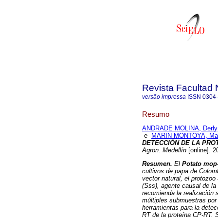
Revista Facultad 
versão impressa
ISSN
0304
Resumo
ANDRADE MOLINA, Derly
e
MARIN MONTOYA, Mau
DETECCIÓN DE LA PROT
Agron. Medellín
[online]. 
Resumen.
El
Potato mop-
cultivos de papa de Colomb
vector natural, el protozoo
(Sss), agente causal de la
recomienda la realización 
múltiples submuestras por t
herramientas para la detec
RT de la proteína CP-RT. 