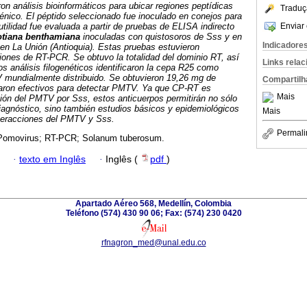
n análisis bioinformáticos para ubicar regiones peptídicas
Traduç
énico. El péptido seleccionado fue inoculado en conejos para
Enviar 
utilidad fue evaluada a partir de pruebas de ELISA indirecto
otiana benthamiana
inoculadas con quistosoros de Sss y en
Indicadore
en La Unión (Antioquia). Estas pruebas estuvieron
nes de RT-PCR. Se obtuvo la totalidad del dominio RT, así
Links rela
s análisis filogenéticos identificaron la cepa R25 como
V mundialmente distribuido. Se obtuvieron 19,26 mg de
Compartilh
ltaron efectivos para detectar PMTV. Ya que CP-RT es
Mais
ión del PMTV por Sss, estos anticuerpos permitirán no sólo
iagnóstico, sino también estudios básicos y epidemiológicos
Mais
nteracciones del PMTV y Sss.
Permali
Pomovirus; RT-PCR; Solanum tuberosum.
·
texto em Inglês
·
Inglês (
pdf
)
Apartado Aéreo 568, Medellín, Colombia
Teléfono (574) 430 90 06; Fax: (574) 230 0420
rfnagron_med@unal.edu.co