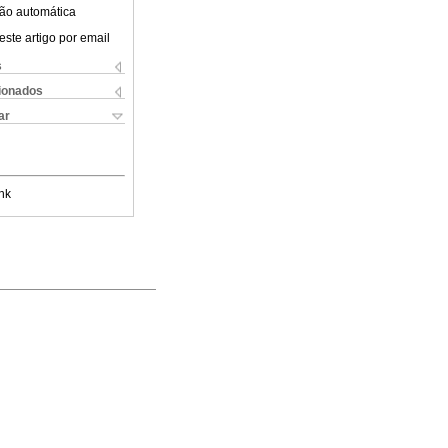
ão automática
este artigo por email
s
cionados
ar
nk