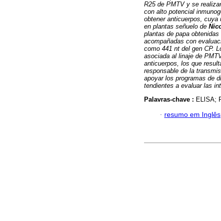
R25 de PMTV y se realizaro
con alto potencial inmunog
obtener anticuerpos, cuya 
en plantas señuelo de
Nic
plantas de papa obtenidas 
acompañadas con evaluacio
como 441 nt del gen CP. Lo
asociada al linaje de PMT
anticuerpos, los que resu
responsable de la transmis
apoyar los programas de d
tendientes a evaluar las i
Palavras-chave :
ELISA; 
·
resumo em Inglês