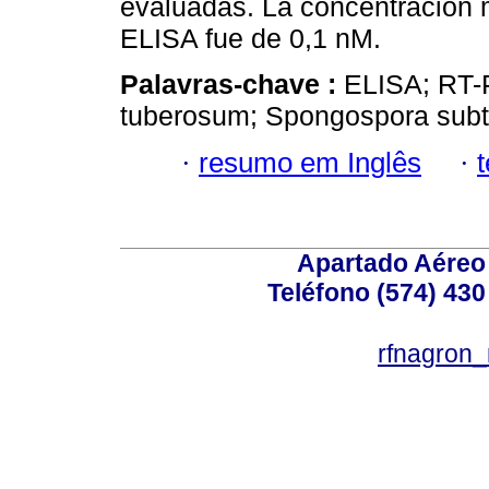
evaluadas. La concentración 
ELISA fue de 0,1 nM.
Palavras-chave :
ELISA; RT-
tuberosum; Spongospora subt
·
resumo em Inglês
·
Apartado Aéreo 
Teléfono (574) 430
rfnagron