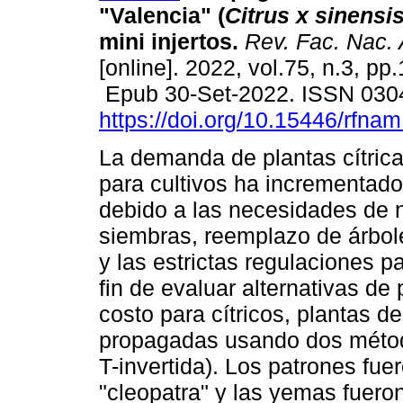
"Valencia" (
Citrus x sinensi
mini injertos.
Rev. Fac. Nac. 
[online]. 2022, vol.75, n.3, p
Epub 30-Set-2022. ISSN 030
https://doi.org/10.15446/rfna
La demanda de plantas cítrica
para cultivos ha incrementad
debido a las necesidades de
siembras, reemplazo de árbole
y las estrictas regulaciones p
fin de evaluar alternativas d
costo para cítricos, plantas d
propagadas usando dos método
T-invertida). Los patrones fu
"cleopatra" y las yemas fueron