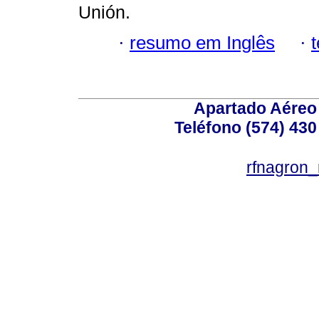
Unión.
·
resumo em Inglês
·
Apartado Aéreo 
Teléfono (574) 430
rfnagron