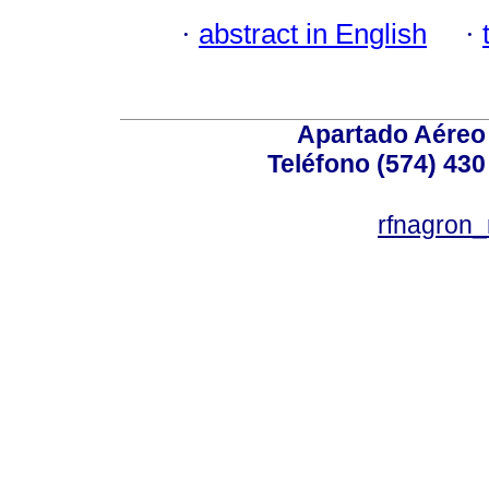
·
abstract in English
·
Apartado Aéreo 
Teléfono (574) 430
rfnagron