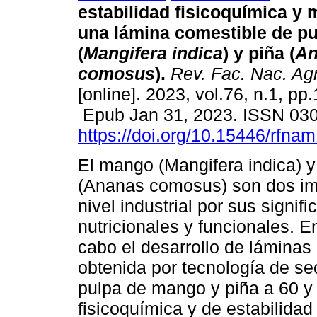
estabilidad fisicoquímica y
una lámina comestible de p
(
Mangifera indica
) y piña (
An
comosus
).
Rev. Fac. Nac. Agr
[online]. 2023, vol.76, n.1, p
Epub Jan 31, 2023. ISSN 03
https://doi.org/10.15446/rfn
El mango (Mangifera indica) y
(Ananas comosus) son dos imp
nivel industrial por sus signif
nutricionales y funcionales. E
cabo el desarrollo de lámina
obtenida por tecnología de s
pulpa de mango y piña a 60 y 
fisicoquímica y de estabilid