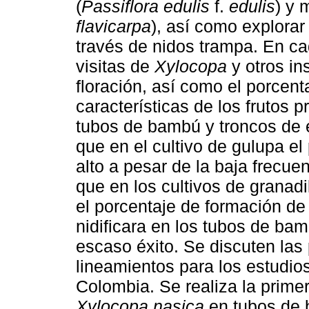
(
Passiflora edulis
f.
edulis
) y 
flavicarpa
), así como explorar 
través de nidos trampa. En ca
visitas de
Xylocopa
y otros in
floración, así como el porcent
características de los frutos
tubos de bambú y troncos de 
que en el cultivo de gulupa el
alto a pesar de la baja frecue
que en los cultivos de granad
el porcentaje de formación de
nidificara en los tubos de ba
escaso éxito. Se discuten las
lineamientos para los estudio
Colombia. Se realiza la prime
Xylocopa
nasica
en tubos de