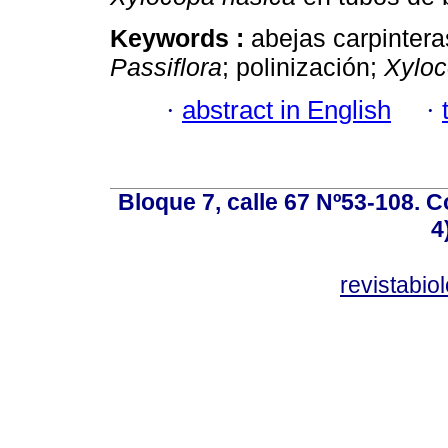
Keywords :
abejas carpintera
Passiflora
; polinización;
Xylo
·
abstract in English
·
Bloque 7, calle 67 Nº53-108. Co
4
revistabi