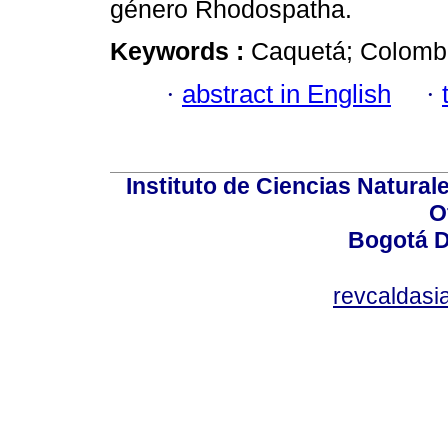
género Rhodospatha.
Keywords :
Caquetá; Colombi
·
abstract in English
·
Instituto de Ciencias Natura
O
Bogotá D
revcaldas