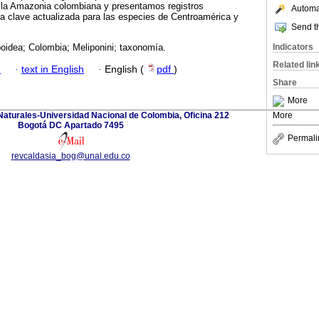
a la Amazonia colombiana y presentamos registros
Automat
a clave actualizada para las especies de Centroamérica y
Send th
Indicators
poidea; Colombia; Meliponini; taxonomía.
Related lin
h
·
text in English
·
English (
pdf
)
Share
More
 Naturales-Universidad Nacional de Colombia, Oficina 212
More
Bogotá DC Apartado 7495
Permali
revcaldasia_bog@unal.edu.co