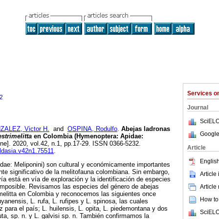
Services 
2
Journal
SciELO
ALEZ, Victor H.
and
OSPINA, Rodulfo
.
Abejas ladronas
Google
strimelitta
en Colombia (Hymenoptera: Apidae:
ine]. 2020, vol.42, n.1, pp.17-29. ISSN 0366-5232.
Article
aldasia.v42n1.75511
.
English
idae: Meliponini) son cultural y económicamente importantes
e significativo de la melitofauna colombiana. Sin embargo,
Article
ía está en vía de exploración y la identificación de especies
 imposible. Revisamos las especies del género de abejas
Article
imelitta en Colombia y reconocemos las siguientes once
How to 
uyanensis, L. rufa, L. rufipes y L. spinosa, las cuales
 para el país; L. huilensis, L. opita, L. piedemontana y dos
SciELO
ta, sp. n. y L. galvisi sp. n. También confirmamos la