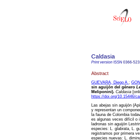
Caldasia
Print version
ISSN
0366-523
Abstract
GUEVARA, Diego A.
;
GONZ
sin aguijón del género
Le
Meliponini).
Caldasia
[onl
https://doi.org/10.15446/c
Las abejas sin aguijón (Ap
y representan un component
la fauna de Colombia todav
es algunas veces difícil o
ladronas sin aguijón Lestr
especies: L. glabrata, L. g
registramos por primera vez
especies nuevas: L. diminu