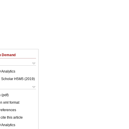
on Demand
 Analytics
 Scholar H5M5 (
2019
)
 (pdf)
 in xml format
 references
cite this article
 Analytics