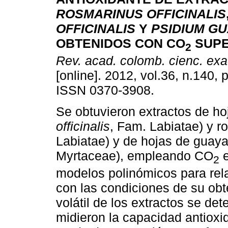
ROSMARINUS OFFICINALIS
OFFICINALIS
Y
PSIDIUM G
OBTENIDOS CON CO
SUPE
2
Rev. acad. colomb. cienc. exact
[online]. 2012, vol.36, n.140,
ISSN 0370-3908.
Se obtuvieron extractos de hoj
officinalis
, Fam. Labiatae) y r
Labiatae) y de hojas de guaya
Myrtaceae), empleando CO
e
2
modelos polinómicos para rela
con las condiciones de su obt
volátil de los extractos se d
midieron la capacidad antioxi