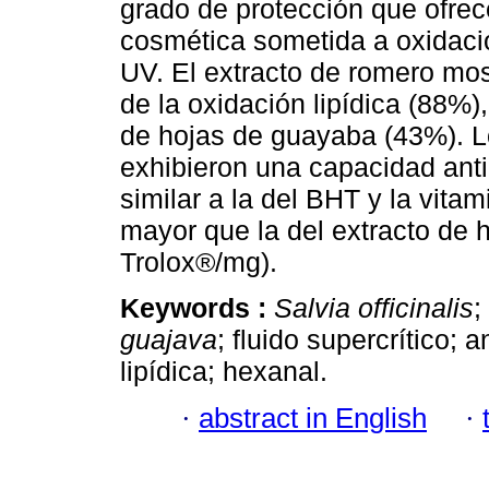
grado de protección que ofre
cosmética sometida a oxidació
UV. El extracto de romero mos
de la oxidación lipídica (88%)
de hojas de guayaba (43%). Lo
exhibieron una capacidad anti
similar a la del BHT y la vita
mayor que la del extracto de 
Trolox®/mg).
Keywords :
Salvia officinalis
;
guajava
; fluido supercrítico;
lipídica; hexanal.
·
abstract in English
·