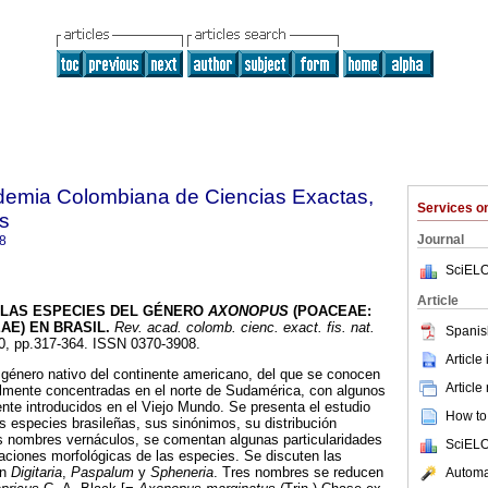
ademia Colombiana de Ciencias Exactas,
Services 
es
Journal
8
SciELO
Article
LAS ESPECIES DEL GÉNERO
AXONOPUS
(POACEAE:
AE) EN BRASIL
.
Rev. acad. colomb. cienc. exact. fis. nat.
Spanis
140, pp.317-364. ISSN 0370-3908.
Article
género nativo del continente americano, del que se conocen
Article
almente concentradas en el norte de Sudamérica, con algunos
te introducidos en el Viejo Mundo. Se presenta el estudio
How to 
s especies brasileñas, sus sinónimos, su distribución
us nombres vernáculos, se comentan algunas particularidades
SciELO
aciones morfológicas de las especies. Se discuten las
on
Digitaria
,
Paspalum
y
Spheneria
. Tres nombres se reducen
Automat