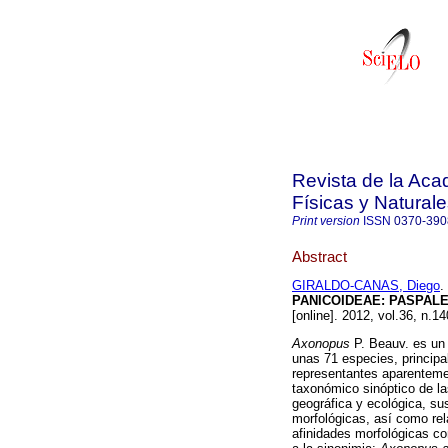
Revista de la Ac
Físicas y Natural
Print version
ISSN
0370-390
Abstract
GIRALDO-CANAS, Diego
.
PANICOIDEAE: PASPALE
[online]. 2012, vol.36, n.
Axonopus
P. Beauv. es un 
unas 71 especies, princip
representantes aparentemen
taxonómico sinóptico de la
geográfica y ecológica, s
morfológicas, así como rel
afinidades morfológicas c