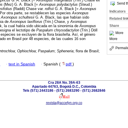
pricus
G. A. Black [=
Axonopus marginatus
(Trin.) Chase ex
Send th
us
(Mez) G. A. Black [=
Axonopus polydactylus
(Steud.)
ifolius
(Raddi) Chase var.
rolfsii
G. A. Black [=
Axonopus
Indicators
 Por otra parte, se restablecen las especies
Axonopus
,
Axonopus schultesii
G. A. Black, las que habían sido
Related lin
mia de
Axonopus laxiflorus
(Trin.) Chase, y
Axonopus
Share
, la cual había sido ubicada en la sinonimia de
Axonopus
signa el lectotipo de
Paspalum chrysodactylon
(Trin.) Döll
More
 especies se excluyen de la flora brasileña. Así, el género
do en Brasil por 48 especies, de las cuales 16 son
More
Permali
ntrochloa
;
Ophiochloa
;
Paspalum
;
Spheneria
; flora de Brasil;
h
·
text in Spanish
·
Spanish (
pdf
)
Cra 28A No. 39A-63
Apartado 44763, Bogotá D.C., Colombia
Tels (571) 2443186 - (571) 2683290 - (571) 2682846
revista@accefyn.org.co