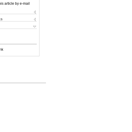
is article by e-mail
ks
nk