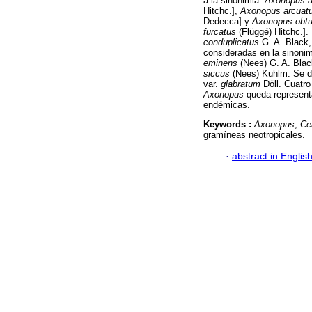
a la sinonimia:
Axonopus a
Hitchc.],
Axonopus arcuat
Dedecca] y
Axonopus obtus
furcatus
(Flüggé) Hitchc.].
conduplicatus
G. A. Black
consideradas en la sinoni
eminens
(Nees) G. A. Black
siccus
(Nees) Kuhlm. Se de
var.
glabratum
Döll. Cuatro
Axonopus
queda representa
endémicas.
Keywords :
Axonopus
;
Ce
gramíneas neotropicales.
·
abstract in Englis