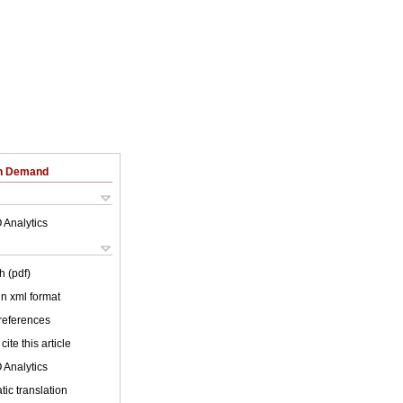
on Demand
 Analytics
h (pdf)
 in xml format
 references
cite this article
 Analytics
ic translation