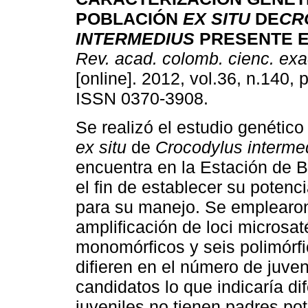
POBLACIÓN
EX SITU
DE
CR
INTERMEDIUS
PRESENTE 
Rev. acad. colomb. cienc. exact
[online]. 2012, vol.36, n.140,
ISSN 0370-3908.
Se realizó el estudio genético
ex situ
de
Crocodylus interm
encuentra en la Estación de B
el fin de establecer su potenc
para su manejo. Se emplearon
amplificación de loci microsat
monomórficos y seis polimórfi
difieren en el número de juve
candidatos lo que indicaría di
juveniles no tienen padres pot