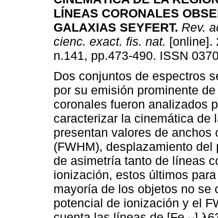
LÍNEAS CORONALES OBSE
GALAXIAS SEYFERT
.
Rev. a
cienc. exact. fis. nat.
[online].
n.141, pp.473-490. ISSN 037
Dos conjuntos de espectros s
por su emisión prominente de
coronales fueron analizados p
caracterizar la cinemática de
presentan valores de anchos c
(FWHM), desplazamiento del p
de asimetría tanto de líneas 
ionización, estos últimos par
mayoría de los objetos no se 
potencial de ionización y el F
cuenta las líneas de [Fe
] λ6