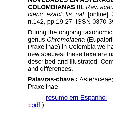
COLOMBIANAS III
.
Rev. acad
cienc. exact. fis. nat.
[online].
n.142, pp.19-27. ISSN 0370-3
During the ongoing taxonomic 
genus
Chromolaena
(Eupator
Praxelinae) in Colombia we h
new species; these taxa are 
described and illustrated. Come
and differences.
Palavras-chave :
Asteraceae
Praxelinae.
·
resumo em Espanhol
pdf
)