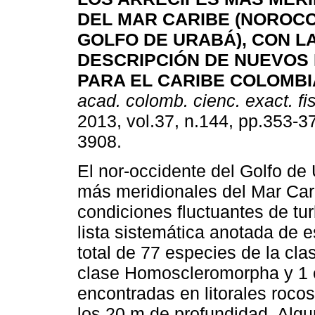
DEL MAR CARIBE (NOROCC
GOLFO DE URABÁ), CON L
DESCRIPCIÓN DE NUEVOS
PARA EL CARIBE COLOMB
acad. colomb. cienc. exact. fis
2013, vol.37, n.144, pp.353-3
3908.
El nor-occidente del Golfo de 
más meridionales del Mar Cari
condiciones fluctuantes de tu
lista sistemática anotada de e
total de 77 especies de la cl
clase Homoscleromorpha y 1 e
encontradas en litorales roco
los 20 m de profundidad. Alg