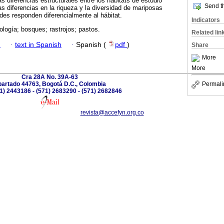
s diferencias estructurales entre los hábitats de estudio
Send th
as diferencias en la riqueza y la diversidad de mariposas
es responden diferencialmente al hábitat.
Indicators
logía; bosques; rastrojos; pastos.
Related lin
h
·
text in Spanish
·
Spanish (
pdf
)
Share
More
More
Cra 28A No. 39A-63
artado 44763, Bogotá D.C., Colombia
Permali
71) 2443186 - (571) 2683290 - (571) 2682846
revista@accefyn.org.co