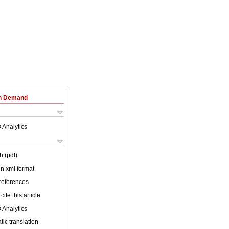
on Demand
 Analytics
h (pdf)
 in xml format
 references
cite this article
 Analytics
ic translation