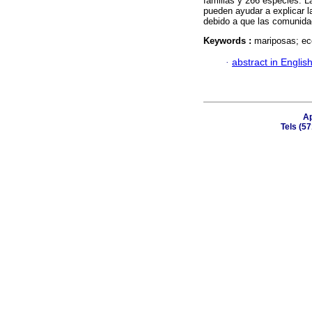
familias y 266 especies. La
pueden ayudar a explicar l
debido a que las comunidad
Keywords :
mariposas; eco
·
abstract in Englis
Ap
Tels (5