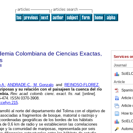
ademia Colombiana de Ciencias Exactas,
Services 
es
Journal
8
SciELO
Article
 A.
;
ANDRADE-C., M. Gonzalo
and
REINOSO-FLOREZ,
iposas y su relación con el paisajeen la cuenca del río
Spanis
ombia
.
Rev. acad. colomb. cienc. exact. fis. nat.
[online].
Article
55-474. ISSN 0370-3908.
accefyn.215
.
Article
rrolló al norte del departamento del Tolima con el objetivo de
How to 
 asociadas a fragmentos de bosque, matorral o rastrojo y
 coordenadas geográficas de los bordes de los hábitats
SciELO
 de 0,6 km de radio y se establecieron las correlaciones
isaje y la comunidad de mariposas, representada por seis
Automat