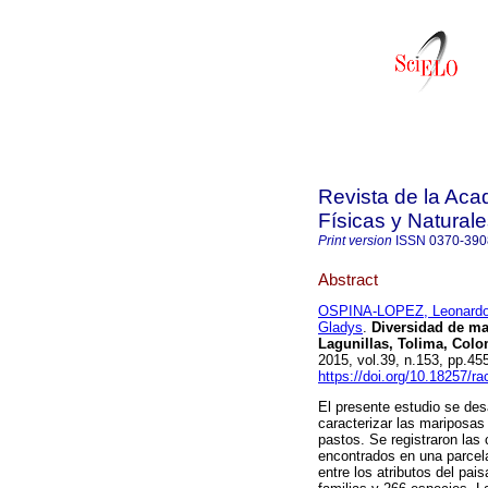
Revista de la Ac
Físicas y Natural
Print version
ISSN
0370-390
Abstract
OSPINA-LOPEZ, Leonardo
Gladys
.
Diversidad de mar
Lagunillas, Tolima, Col
2015, vol.39, n.153, pp.4
https://doi.org/10.18257/r
El presente estudio se desa
caracterizar las mariposas
pastos. Se registraron las
encontrados en una parcela
entre los atributos del pa