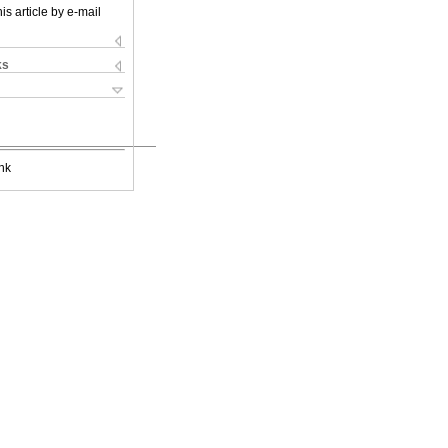
is article by e-mail
ks
nk