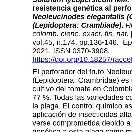
resistencia genética al perfo
Neoleucinodes elegantalis 
(Lepidoptera: Crambiade)
.
Re
colomb. cienc. exact. fis. nat.
vol.45, n.174, pp.136-146. E
2021. ISSN 0370-3908.
https://doi.org/10.18257/racc
El perforador del fruto Neole
(Lepidoptera: Crambridae) es 
cultivo del tomate en Colombi
77 %. Todas las variedades c
la plaga. El control químico e
aplicación de insecticidas al
verse comprometida debido a l
genética a esta plaga como mé