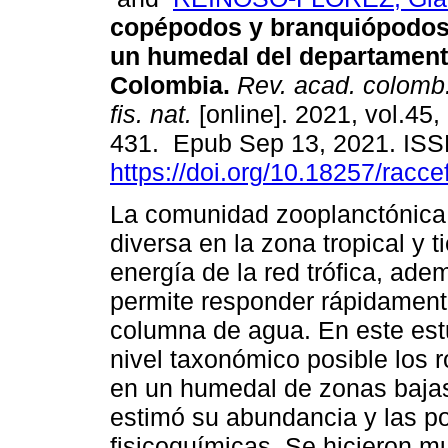
copépodos y branquiópodos
un humedal del departamento
Colombia.
Rev. acad. colomb.
fis. nat.
[online]. 2021, vol.45,
431. Epub Sep 13, 2021. IS
https://doi.org/10.18257/racc
La comunidad zooplanctónica
diversa en la zona tropical y t
energía de la red trófica, ade
permite responder rápidament
columna de agua. En este estu
nivel taxonómico posible los 
en un humedal de zonas bajas
estimó su abundancia y las po
fisicoquímicas. Se hicieron 