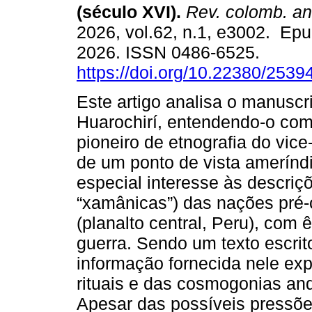
(século XVI).
Rev. colomb. ant
2026, vol.62, n.1, e3002. Epu
2026. ISSN 0486-6525.
https://doi.org/10.22380/253
Este artigo analisa o manuscr
Huarochirí, entendendo-o com
pioneiro de etnografia do vice-
de um ponto de vista amerínd
especial interesse às descriçõ
“xamânicas”) das nações pré-
(planalto central, Peru), com 
guerra. Sendo um texto escrit
informação fornecida nele ex
rituais e das cosmogonias an
Apesar das possíveis pressões