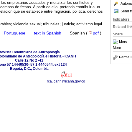
 los empresarios acusados y moralizar los conflictos y
Automat
campos de fresas. A partir de ello, pretendo contribuir a un
Send th
relación que se establece entre migración, política, derechos
Indicators
rables; violencia sexual; tribunales; justicia; activismo legal.
Related lin
h
|
Portuguese
·
text in Spanish
·
Spanish (
pdf
)
Share
More
More
Revista Colombiana de Antropología
Colombiano de Antropología e Historia - ICANH
Permali
Calle 12 No 2 -41
fono 57 14440530- 57 1 4440544, ext 124
Bogotá, D.C., Colombia
rca.icanh@icanh.gov.co