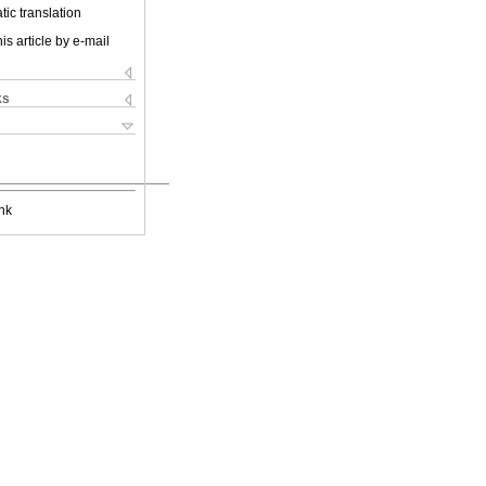
ic translation
is article by e-mail
ks
nk