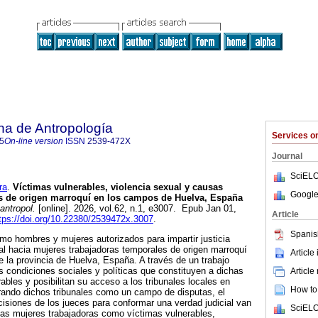
na de Antropología
Services 
5
On-line version
ISSN
2539-472X
Journal
SciELO
ra
.
Víctimas vulnerables, violencia sexual y causas
Google
as de origen marroquí en los campos de Huelva, España
antropol.
[online]. 2026, vol.62, n.1, e3007. Epub Jan 01,
Article
tps://doi.org/10.22380/2539472x.3007
.
Spanis
ómo hombres y mujeres autorizados para impartir justicia
al hacia mujeres trabajadoras temporales de origen marroquí
Article
 la provincia de Huelva, España. A través de un trabajo
as condiciones sociales y políticas que constituyen a dichas
Article
ables y posibilitan su acceso a los tribunales locales en
How to 
rando dichos tribunales como un campo de disputas, el
cisiones de los jueces para conformar una verdad judicial van
SciELO
las mujeres trabajadoras como víctimas vulnerables,