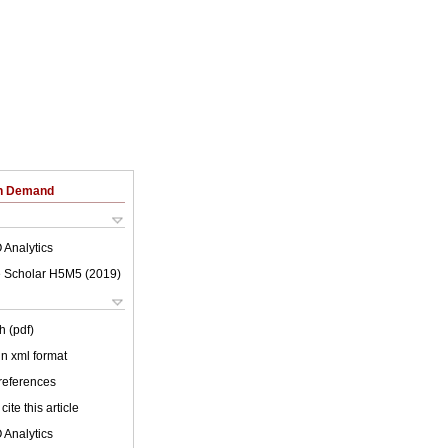
on Demand
 Analytics
 Scholar H5M5 (
2019
)
h (pdf)
 in xml format
 references
cite this article
 Analytics