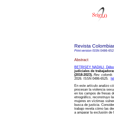
Revista Colombia
Print version
ISSN
0486-652
Abstract
BETRISEY NADALI, Débo
judiciales de trabajador
(2018-2023).
Rev. colomb. 
2026. ISSN 0486-6525.
ht
En este artículo analizo c
procesan la violencia sexu
en los campos de fresas de
etnográfico, reconstruyo l
mujeres en víctimas vulner
busca de justicia. Conside
trabajo revela cómo las de
a amparar la exclusión de 