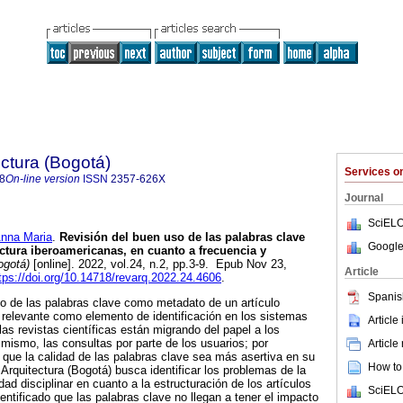
ectura (Bogotá)
Services 
8
On-line version
ISSN
2357-626X
Journal
SciELO
na Maria
.
Revisión del buen uso de las palabras clave
Google
ectura iberoamericanas, en cuanto a frecuencia y
ogotá)
[online]. 2022, vol.24, n.2, pp.3-9. Epub Nov 23,
Article
tps://doi.org/10.14718/revarq.2022.24.4606
.
Spanis
o de las palabras clave como metadato de un artículo
 relevante como elemento de identificación en los sistemas
Article
as revistas científicas están migrando del papel a los
 mismo, las consultas por parte de los usuarios; por
Article
a que la calidad de las palabras clave sea más asertiva en su
How to 
Arquitectura (Bogotá) busca identificar los problemas de la
ad disciplinar en cuanto a la estructuración de los artículos
SciELO
dentificado que las palabras clave no llegan a tener el impacto