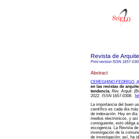
Revista de Arquit
Print version
ISSN
1657-030
Abstract
CEREGHINO-FEDRIGO, An
en las revistas de arquit
tendencia.
Rev. Arquit. (B
2022. ISSN 1657-0308.
ht
La importancia del buen us
científico es cada día más
de indexación. Hoy en día l
medios electrónicos, y así
consiguiente, esto obliga 
escogencia. La Revista de 
investigación de la comunid
de investigación; así, ha i