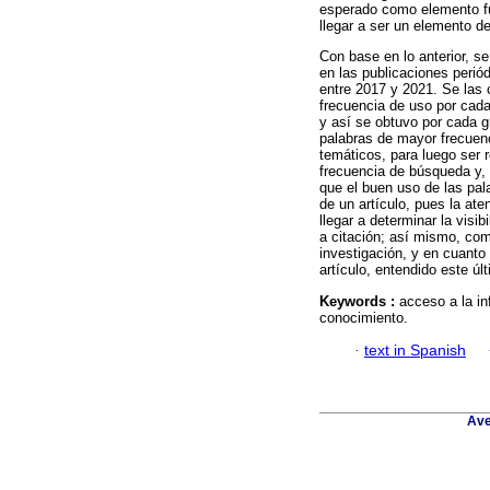
esperado como elemento fu
llegar a ser un elemento de 
Con base en lo anterior, s
en las publicaciones perió
entre 2017 y 2021. Se las c
frecuencia de uso por cad
y así se obtuvo por cada g
palabras de mayor frecuen
temáticos, para luego ser 
frecuencia de búsqueda y,
que el buen uso de las pa
de un artículo, pues la at
llegar a determinar la visi
a citación; así mismo, comp
investigación, y en cuanto 
artículo, entendido este úl
Keywords :
acceso a la in
conocimiento.
·
text in Spanish
Ave