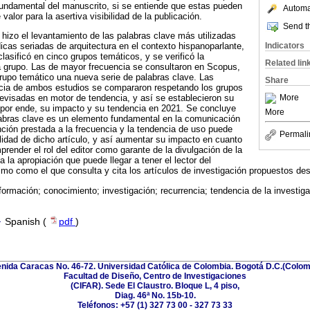
ndamental del manuscrito, si se entiende que estas pueden
Automat
valor para la asertiva visibilidad de la publicación.
Send th
e hizo el levantamiento de las palabras clave más utilizadas
Indicators
dicas seriadas de arquitectura en el contexto hispanoparlante,
lasificó en cinco grupos temáticos, y se verificó la
Related lin
a grupo. Las de mayor frecuencia se consultaron en Scopus,
rupo temático una nueva serie de palabras clave. Las
Share
cia de ambos estudios se compararon respetando los grupos
More
revisadas en motor de tendencia, y así se establecieron su
 por ende, su impacto y su tendencia en 2021. Se concluye
More
labras clave es un elemento fundamental en la comunicación
ención prestada a la frecuencia y la tendencia de uso puede
Permali
bilidad de dicho artículo, y así aumentar su impacto en cuanto
render el rol del editor como garante de la divulgación de la
a la apropiación que puede llegar a tener el lector del
timo como el que consulta y cita los artículos de investigación propuestos des
formación; conocimiento; investigación; recurrencia; tendencia de la investiga
·
Spanish (
pdf
)
nida Caracas No. 46-72. Universidad Católica de Colombia. Bogotá D.C.(Colom
Facultad de Diseño, Centro de Investigaciones
(CIFAR). Sede El Claustro. Bloque L, 4 piso,
Diag. 46ª No. 15b-10.
Teléfonos: +57 (1) 327 73 00 - 327 73 33