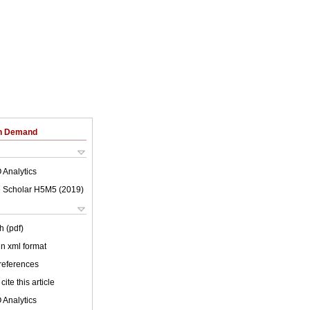
on Demand
 Analytics
 Scholar H5M5 (
2019
)
h (pdf)
 in xml format
 references
cite this article
 Analytics