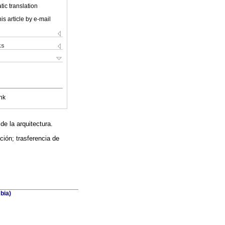
ic translation
is article by e-mail
ks
nk
de la arquitectura.
ción; trasferencia de
bia)