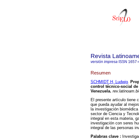
Revista Latinoame
versión impresa
ISSN
1657-
Resumen
SCHMIDT H, Ludwig
.
Prop
control técnico-social d
Venezuela
.
rev.latinoam.bi
El presente artículo tiene 
que pueda ayudar al mejora
la investigación biomédica
sector de Ciencia y Tecnol
integral en esta materia, g
investigación con seres hu
integral de las personas in
Palabras clave :
Investiga