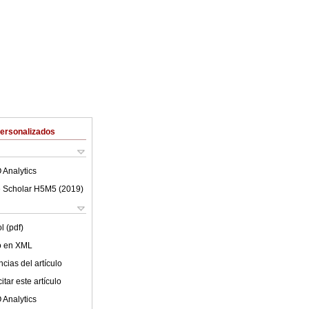
Personalizados
 Analytics
 Scholar H5M5 (
2019
)
l (pdf)
lo en XML
cias del artículo
tar este artículo
 Analytics