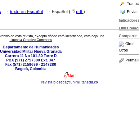
Traduc
s
·
texto en Español
·
Español (
pdf
)
Enviar 
Indicadore
Links rela
Compartir
tenido de esta revista, excepto dónde está identificado, está bajo una
Licencia Creative Commons
Otros
Departamento de Humanidades
Otros
Universidad Militar Nueva Granada
Carrera 11 No 101-80 Torre D
PBX (571) 2757300 Ext. 347
Permali
Fax (571) 2159689 - 2147280
Bogotá, Colombia
revista.bioetica@unimilitar.edu.co