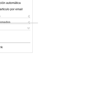
ción automática
articulo por email
s
cionados
nk