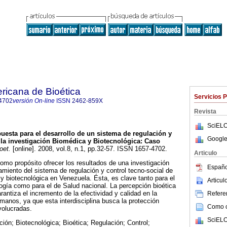
ricana de Bioética
Servicios 
4702
versión On-line
ISSN
2462-859X
Revista
SciELO
uesta para el desarrollo de un sistema de regulación y
Google
e la investigación Biomédica y Biotecnológica
:
Caso
oet.
[online]. 2008, vol.8, n.1, pp.32-57. ISSN 1657-4702.
Articulo
como propósito ofrecer los resultados de una investigación
Españo
miento del sistema de regulación y control tecno-social de
 y biotecnológica en Venezuela. Ésta, es clave tanto para el
Articu
ogía como para el de Salud nacional. La percepción bioética
arantiza el incremento de la efectividad y calidad en la
Referen
manos, ya que esta interdisciplina busca la protección
Como ci
volucradas.
SciELO
ción; Biotecnológica; Bioética; Regulación; Control;