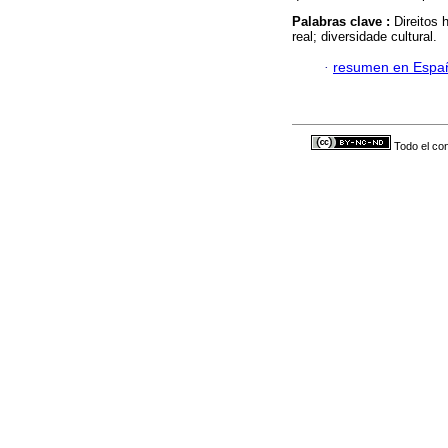
Palabras clave :
Direitos 
real; diversidade cultural.
·
resumen en Espa
Todo el con