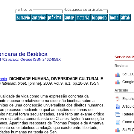
ricana de Bioética
Servicios 
4702
versión On-line
ISSN
2462-859X
Revista
SciELO
onio
.
DIGNIDADE HUMANA, DIVERSIDADE CULTURAL E
Google
.latinoam.bioet.
[online]. 2009, vol.9, n.1, pp.28-39. ISSN
Articulo
 qualidade de vida como uma expressão concreta da
Españo
te superar o relativismo na discusão bioética sobre a
limites de uma concepção universalista dos direitos humanos.
Articu
 ao processo mediante o qual as noções cristianas de
ito natural foram secularizadas, será feito um exame crítico
Referen
ew e da crítica comunitarista de Charles Taylor à concepção
Como ci
manos. Apartir das respostas de Thomas Pogge e de Amartya
lmente se estabelece a relação que existe entre libertade,
SciELO
idades humanas na teoria de Sen.