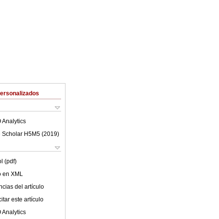
Personalizados
 Analytics
 Scholar H5M5 (
2019
)
l (pdf)
lo en XML
cias del artículo
tar este artículo
 Analytics