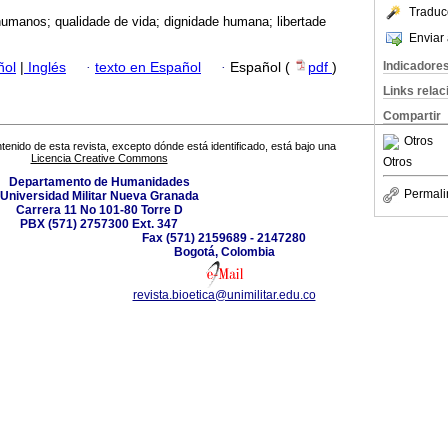
Traduc
humanos; qualidade de vida; dignidade humana; libertade
Enviar 
Indicadore
ñol
|
Inglés
·
texto en Español
·
Español (
pdf
)
Links rela
Compartir
Otros
tenido de esta revista, excepto dónde está identificado, está bajo una
Licencia Creative Commons
Otros
Departamento de Humanidades
Permali
Universidad Militar Nueva Granada
Carrera 11 No 101-80 Torre D
PBX (571) 2757300 Ext. 347
Fax (571) 2159689 - 2147280
Bogotá, Colombia
revista.bioetica@unimilitar.edu.co