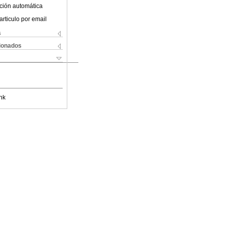
ción automática
articulo por email
s
cionados
nk