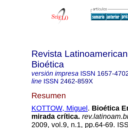
Revista Latinoamerica
Bioética
versión impresa
ISSN
1657-470
line
ISSN
2462-859X
Resumen
KOTTOW, Miguel
.
Bioética E
mirada crítica
.
rev.latinoam.bi
2009, vol.9, n.1, pp.64-69. I