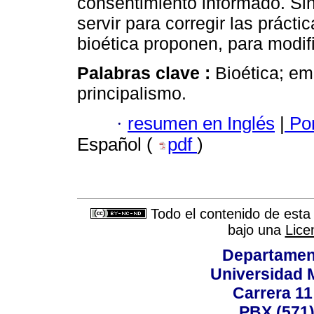
consentimiento informado. Si
servir para corregir las prácti
bioética proponen, para modifi
Palabras clave :
Bioética; em
principalismo.
·
resumen en Inglés
|
Por
Español (
pdf
)
Todo el contenido de esta 
bajo una
Lice
Departamen
Universidad 
Carrera 11
PBX (571)