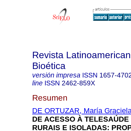
Revista Latinoamerica
Bioética
versión impresa
ISSN
1657-470
line
ISSN
2462-859X
Resumen
DE ORTUZAR, María Graciel
DE ACESSO À TELESAÚDE
RURAIS E ISOLADAS
:
PROP