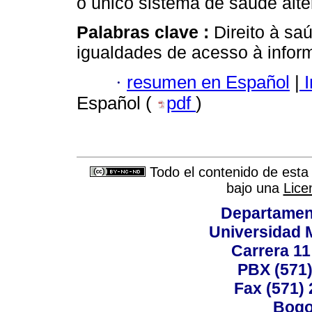
o único sistema de saúde alte
Palabras clave :
Direito à sa
igualdades de acesso à inform
·
resumen en Español
|
I
Español (
pdf
)
Todo el contenido de esta 
bajo una
Lice
Departamen
Universidad 
Carrera 11
PBX (571)
Fax (571)
Bogo