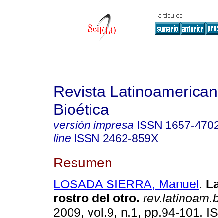
Revista Latinoamerica
Bioética
versión impresa
ISSN
1657-470
line
ISSN
2462-859X
Resumen
LOSADA SIERRA, Manuel
.
La
rostro del otro
.
rev.latinoam.b
2009, vol.9, n.1, pp.94-101. 