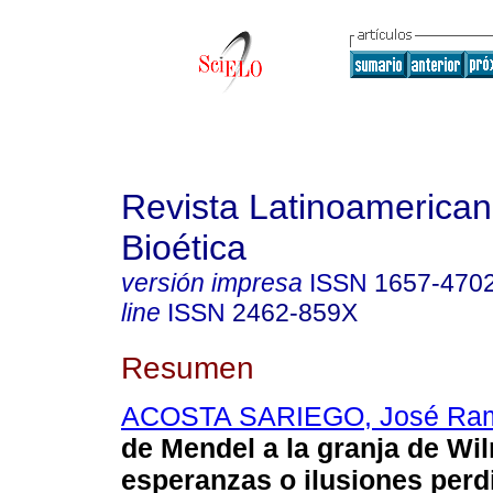
Revista Latinoamerica
Bioética
versión impresa
ISSN
1657-470
line
ISSN
2462-859X
Resumen
ACOSTA SARIEGO, José Ra
de Mendel a la granja de W
esperanzas o ilusiones perd