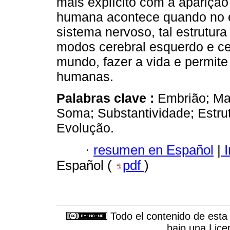
mais explícito com a aparição
humana acontece quando no e
sistema nervoso, tal estrutura
modos cerebral esquerdo e cer
mundo, fazer a vida e permite
humanas.
Palabras clave :
Embrião; Mat
Soma; Substantividade; Estrut
Evolução.
·
resumen en Español
|
I
Español (
pdf
)
Todo el contenido de esta 
bajo una
Lice