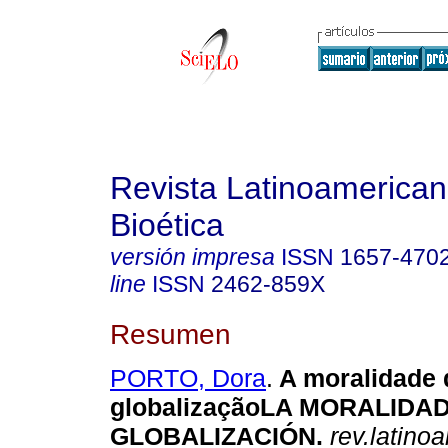
Revista Latinoamerica
Bioética
versión impresa
ISSN
1657-470
line
ISSN
2462-859X
Resumen
PORTO, Dora
.
A moralidade 
globalização
LA MORALIDAD
GLOBALIZACIÓN
.
rev.latinoa