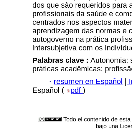
dos que são requeridos para
profissionais da saúde e com
centrados nos aspectos materi
aprendizagem das normas e cr
autogoverno na prática profis
intersubjetiva com os indivíd
Palabras clave :
Autonomia; s
práticas acadêmicas; profiss
·
resumen en Español
|
I
Español (
pdf
)
Todo el contenido de esta 
bajo una
Lice