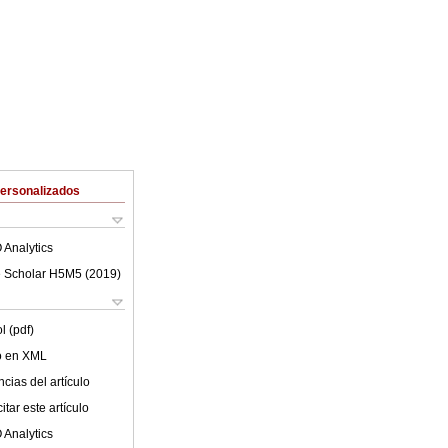
Personalizados
 Analytics
 Scholar H5M5 (
2019
)
l (pdf)
lo en XML
cias del artículo
tar este artículo
 Analytics