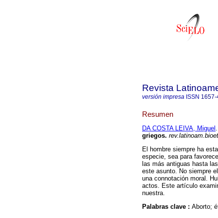
Revista Latinoame
versión impresa
ISSN
1657-
Resumen
DA COSTA LEIVA, Miguel
.
griegos
.
rev.latinoam.bioet
El hombre siempre ha esta
especie, sea para favorece
las más antiguas hasta la
este asunto. No siempre e
una connotación moral. Hubo
actos. Este artículo exami
nuestra.
Palabras clave :
Aborto; é