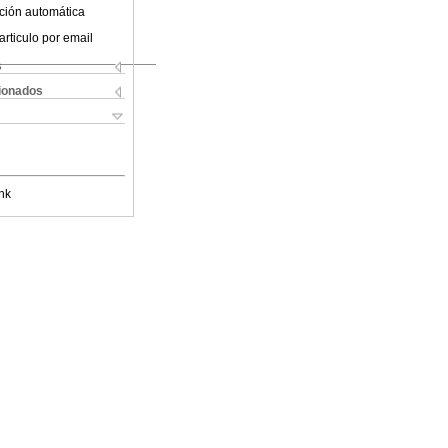
ción automática
articulo por email
s
cionados
nk