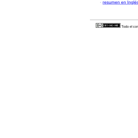
·
resumen en Inglé
Todo el con