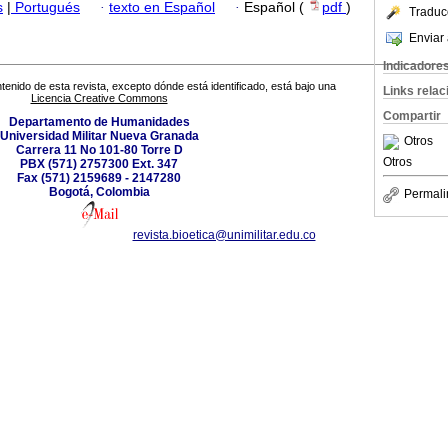
s
|
Portugués
·
texto en Español
·
Español (
pdf
)
Traduc
Enviar 
Indicadore
tenido de esta revista, excepto dónde está identificado, está bajo una
Links rela
Licencia Creative Commons
Compartir
Departamento de Humanidades
Universidad Militar Nueva Granada
Otros
Carrera 11 No 101-80 Torre D
Otros
PBX (571) 2757300 Ext. 347
Fax (571) 2159689 - 2147280
Bogotá, Colombia
Permali
revista.bioetica@unimilitar.edu.co