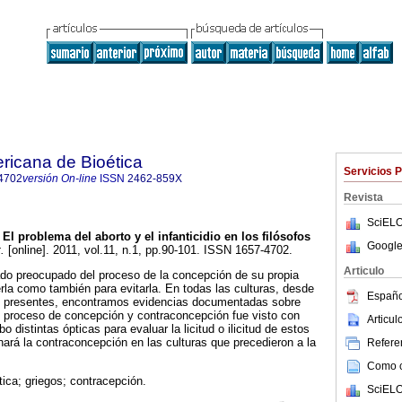
ricana de Bioética
Servicios 
4702
versión On-line
ISSN
2462-859X
Revista
SciELO
El problema del aborto y el infanticidio en los filósofos
Google
.
[online]. 2011, vol.11, n.1, pp.90-101. ISSN 1657-4702.
Articulo
do preocupado del proceso de la concepción de su propia
rla como también para evitarla. En todas las culturas, desde
Españo
s presentes, encontramos evidencias documentadas sobre
l proceso de concepción y contraconcepción fue visto con
Articu
 distintas ópticas para evaluar la licitud o ilicitud de estos
nará la contraconcepción en las culturas que precedieron a la
Referen
Como ci
tica; griegos; contracepción.
SciELO