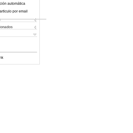
ción automática
articulo por email
s
cionados
nk