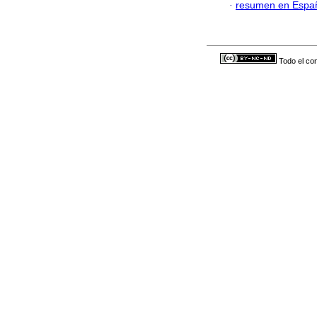
·
resumen en Espa
Todo el con