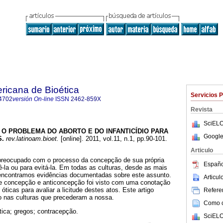
ricana de Bioética
Servicios 
4702
versión On-line
ISSN
2462-859X
Revista
SciELO
O PROBLEMA DO ABORTO E DO INFANTICÍDIO PARA
Google
S
.
rev.latinoam.bioet.
[online]. 2011, vol.11, n.1, pp.90-101.
Articulo
eocupado com o processo da concepção de sua própria
Españo
ê-la ou para evitá-la. Em todas as culturas, desde as mais
 encontramos evidências documentadas sobre este assunto.
Articu
 concepção e anticoncepção foi visto com uma conotação
 óticas para avaliar a licitude destes atos. Este artigo
Referen
 nas culturas que precederam a nossa.
Como ci
tica; gregos; contracepção.
SciELO