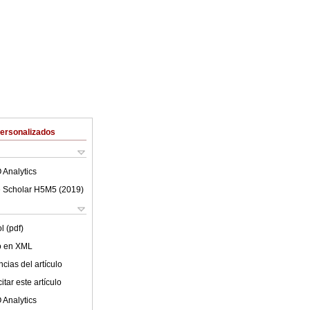
Personalizados
 Analytics
 Scholar H5M5 (
2019
)
l (pdf)
lo en XML
cias del artículo
tar este artículo
 Analytics