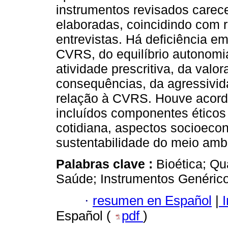
instrumentos revisados carec
elaboradas, coincidindo com 
entrevistas. Há deficiência e
CVRS, do equilíbrio autonom
atividade prescritiva, da valo
consequências, da agressivid
relação à CVRS. Houve acord
incluídos componentes éticos
cotidiana, aspectos socioeconó
sustentabilidade do meio amb
Palabras clave :
Bioética; Q
Saúde; Instrumentos Genérico
·
resumen en Español
|
I
Español (
pdf
)