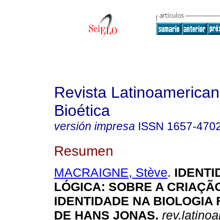
Revista Latinoamerica
Bioética
versión impresa
ISSN
1657-470
Resumen
MACRAIGNE, Stève
.
IDENTI
LÓGICA
:
SOBRE A CRIAÇÃ
IDENTIDADE NA BIOLOGIA 
DE HANS JONAS
.
rev.latinoa